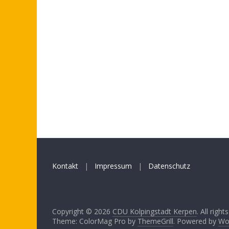
Kontakt
|
Impressum
|
Datenschutz
Copyright © 2026
CDU Kolpingstadt Kerpen
. All right
Theme: ColorMag Pro by
ThemeGrill
. Powered by
Wo