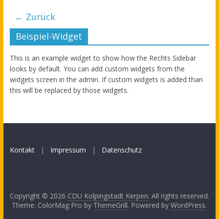
← Zurück
Beispiel-Widget
This is an example widget to show how the Rechts Sidebar
looks by default. You can add custom widgets from the
widgets screen in the admin. If custom widgets is added than
this will be replaced by those widgets.
Kontakt
|
Impressum
|
Datenschutz
Copyright © 2026
CDU Kolpingstadt Kerpen
. All rights reserved.
Theme: ColorMag Pro by
ThemeGrill
. Powered by
WordPress
.